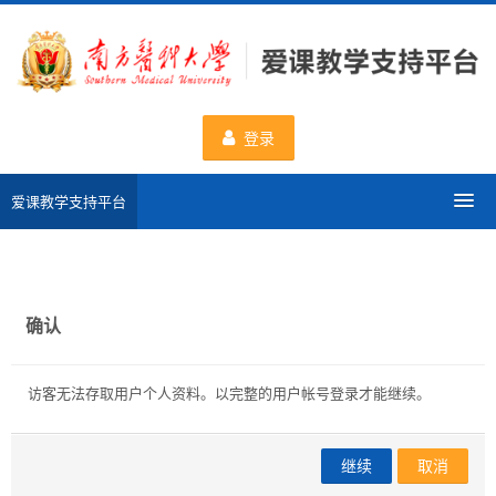
跳
到
主
要
内
登录
容
爱课教学支持平台
分类课程
申请新课程
确认
数据统计
访客无法存取用户个人资料。以完整的用户帐号登录才能继续。
一流课程
继续
取消
使用帮助