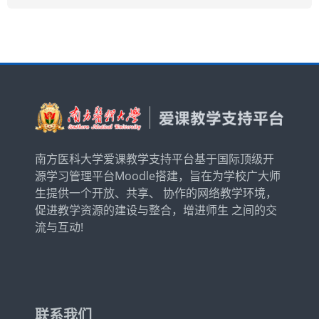
简体中文 ‎(zh_cn)‎
搜
索
提
课
交
程
南方医科大学爱课教学支持平台基于国际顶级开
源学习管理平台Moodle搭建，旨在为学校广大师
生提供一个开放、共享、 协作的网络教学环境，
促进教学资源的建设与整合，增进师生 之间的交
流与互动!
联系我们