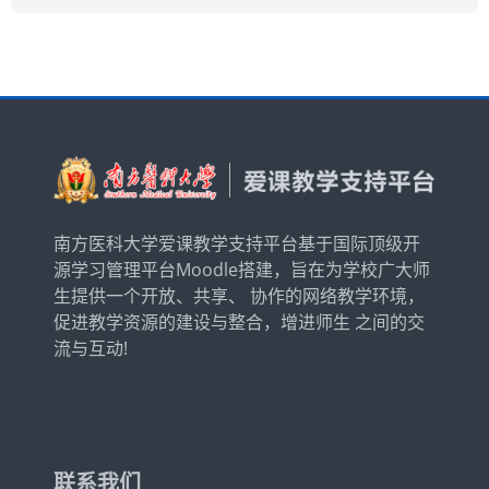
简体中文 ‎(zh_cn)‎
搜
索
提
课
交
程
南方医科大学爱课教学支持平台基于国际顶级开
源学习管理平台Moodle搭建，旨在为学校广大师
生提供一个开放、共享、 协作的网络教学环境，
促进教学资源的建设与整合，增进师生 之间的交
流与互动!
联系我们