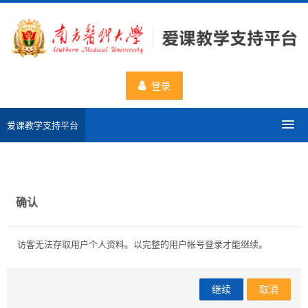
跳
到
主
要
内
登录
容
爱课教学支持平台
分类课程
申请新课程
确认
数据统计
访客无法存取用户个人资料。以完整的用户帐号登录才能继续。
一流课程
继续
取消
使用帮助