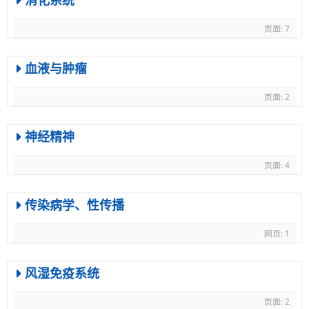
页面: 7
简体中文 ‎(zh_cn)‎
搜
血液与肿瘤
索
提
课
交
程
页面: 2
神经精神
页面: 4
传染病学、性传播
网页: 1
风湿免疫系统
页面: 2