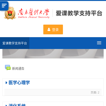
跳
到
主
要
内
登录
容
爱课教学支持平台
分类课程
申请新课程
新闻通告
数据统计
医学心理学
一流课程
页面: 2
使用帮助
消化系统