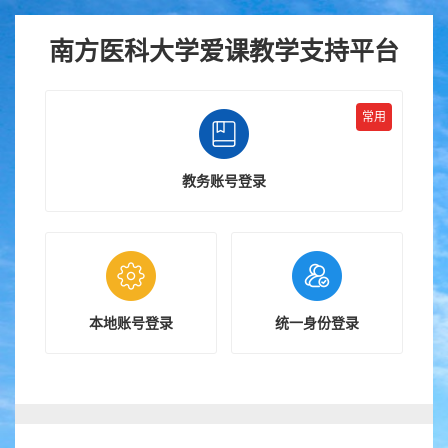
跳
南方医科大学爱课教学支持平台
到
主
要
常用
内
容
教务账号登录
本地账号登录
统一身份登录