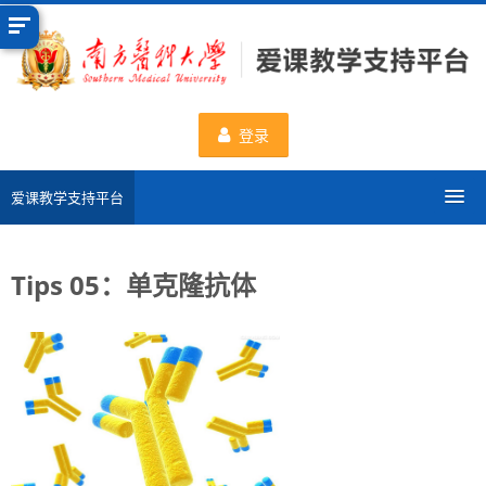
跳
到
主
要
内
登录
容
爱课教学支持平台
分类课程
Tips 05：单克隆抗体
申请新课程
数据统计
一流课程
使用帮助