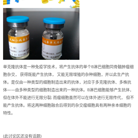
简体中文 ‎(zh_cn)‎
搜
索
提
课
交
程
单克隆抗体是一种免疫学技术，将产生抗体的单个B淋巴细胞同骨髓肿瘤细
胞杂交， 获得既能产生抗体， 又能无限增殖的杂种细胞，并以此生产抗
体。是仅由一种类型的细胞制造出来的抗体，对应于多克隆抗体、多株抗
体——由多种类型的细胞制造出来的一种抗体。B淋巴细胞能够产生抗体，
但在体外不能进行无限分裂; 而瘤细胞虽然可以在体外进行无限传代， 但不
能产生抗体。将这两种细胞融合后得到的杂交瘤细胞具有两种亲本细胞的
特性。
(此讨论区还没有话题)