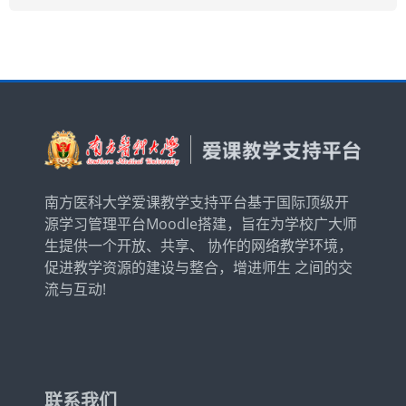
简体中文 ‎(zh_cn)‎
搜
索
提
课
交
程
南方医科大学爱课教学支持平台基于国际顶级开
源学习管理平台Moodle搭建，旨在为学校广大师
生提供一个开放、共享、 协作的网络教学环境，
促进教学资源的建设与整合，增进师生 之间的交
流与互动!
联系我们