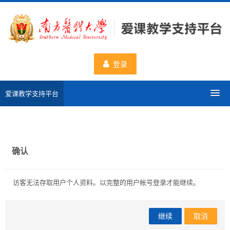
跳
到
主
要
内
登录
容
爱课教学支持平台
分类课程
申请新课程
确认
数据统计
访客无法存取用户个人资料。以完整的用户帐号登录才能继续。
一流课程
继续
取消
使用帮助