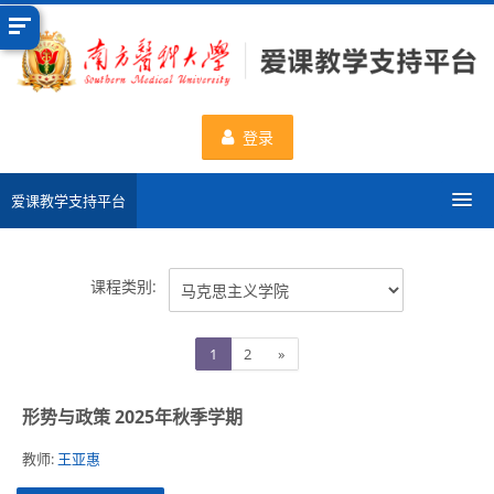
跳
到
主
要
内
登录
容
爱课教学支持平台
分类课程
课程类别:
申请新课程
页
页
下
1
2
»
数据统计
1
2
一
页
形势与政策 2025年秋季学期
一流课程
教师:
王亚惠
使用帮助