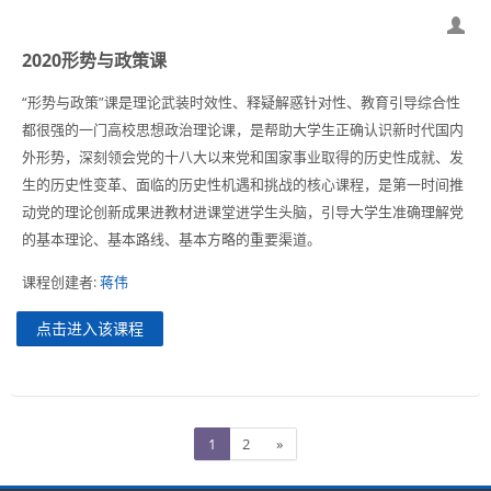
2020形势与政策课
“形势与政策”课是理论武装时效性、释疑解惑针对性、教育引导综合性
都很强的一门高校思想政治理论课，是帮助大学生正确认识新时代国内
外形势，深刻领会党的十八大以来党和国家事业取得的历史性成就、发
生的历史性变革、面临的历史性机遇和挑战的核心课程，是第一时间推
动党的理论创新成果进教材进课堂进学生头脑，引导大学生准确理解党
的基本理论、基本路线、基本方略的重要渠道。
课程创建者:
蒋伟
点击进入该课程
页
页
下
1
2
»
1
2
一
页