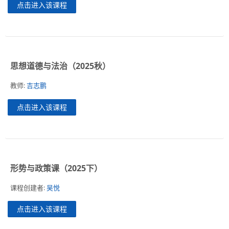
点击进入该课程
简体中文 ‎(zh_cn)‎
搜
索
提
课
交
思想道德与法治（2025秋）
程
教师:
吉志鹏
点击进入该课程
形势与政策课（2025下）
课程创建者:
吴悦
点击进入该课程