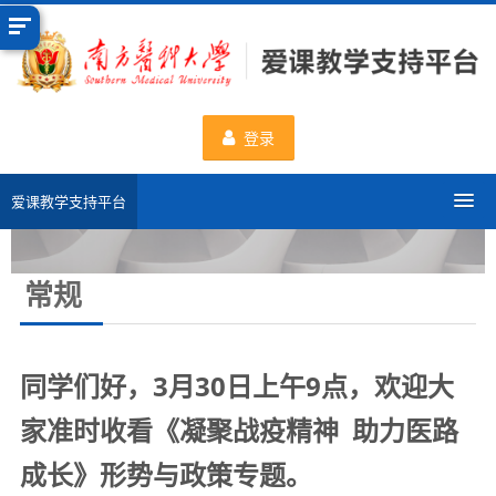
跳
到
主
要
内
登录
容
爱课教学支持平台
分类课程
常规
申请新课程
数据统计
同学们好，3月30日上午9点，欢迎大
家准时收看《凝聚战疫精神 助力医路
一流课程
成长》形势与政策专题。
使用帮助