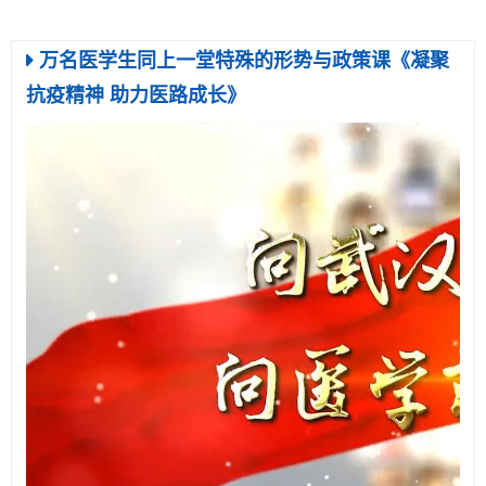
简体中文 ‎(zh_cn)‎
万名医学生同上一堂特殊的形势与政策课《凝聚
搜
抗疫精神 助力医路成长》
索
提
课
交
程