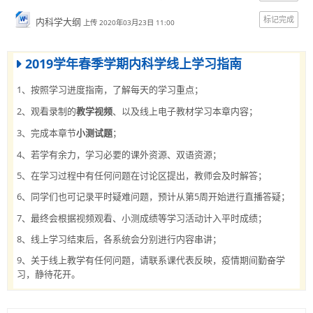
标记完成
内科学大纲
上传 2020年03月23日 11:00
简体中文 ‎(zh_cn)‎
搜
2019学年春季学期内科学线上学习指南
索
提
课
交
1、
按照学习进度指南，了解每天的学习重点
；
程
2、观看录制的
、以及线上电子教材学习本章内容；
教学视频
3、完成本章节
小测试题
；
4、若学有余力，学习必要的课外资源、双语资源；
5、在学习过程中有任何问题在讨论区提出，教师会及时解答；
6、
5
同学们也可记录平时疑难问题，预计从第
周开始进行直播答疑；
7、最终会根据视频观看、小测成绩等学习活动计入平时成绩；
8、线上学习结束后，各系统会分别进行内容串讲；
9、关于线上教学有任何问题，请联系课代表反映，疫情期间勤奋学
习，静待花开。