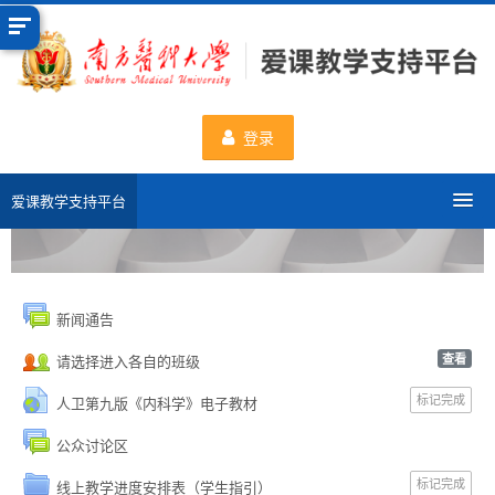
跳
到
主
要
内
登录
容
爱课教学支持平台
分类课程
申请新课程
新闻通告
查看
请选择进入各自的班级
数据统计
标记完成
人卫第九版《内科学》电子教材
一流课程
公众讨论区
标记完成
使用帮助
线上教学进度安排表（学生指引）