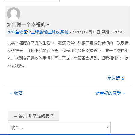
简体中文 ‎(zh_cn)‎
搜
如何做一个幸福的人
回
索
提
帖
2018生物医学工程(影像工程)朱恩灿
-
2020年04月13日 星期一 20:26
课
交
数：
程
其实幸福藏在平凡的生活中，我还记得小时候只要得到老师的一次表扬
0
就很快乐，我们不断地在成长，但是我不会把幸福丢下，做一个感恩的
人，找到自己喜欢的事情并坚持下去，幸福虽会迟到，但我相信它一定
不会缺席。
永久链接
← 收获
对幸福的感受 →
← 第六讲 幸福的支点
跳