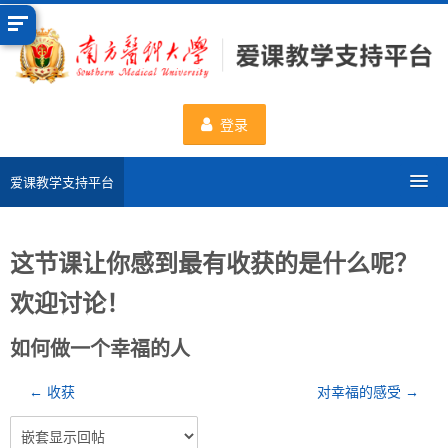
跳
到
主
要
内
登录
容
爱课教学支持平台
分类课程
这节课让你感到最有收获的是什么呢？
申请新课程
欢迎讨论！
数据统计
如何做一个幸福的人
一流课程
← 收获
对幸福的感受 →
使用帮助