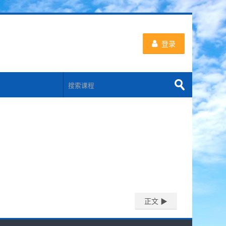
登录
搜
索
提
课
交
程
正文 ▶︎