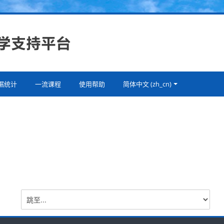
据统计
一流课程
使用帮助
简体中文 ‎(zh_cn)‎
跳
至...