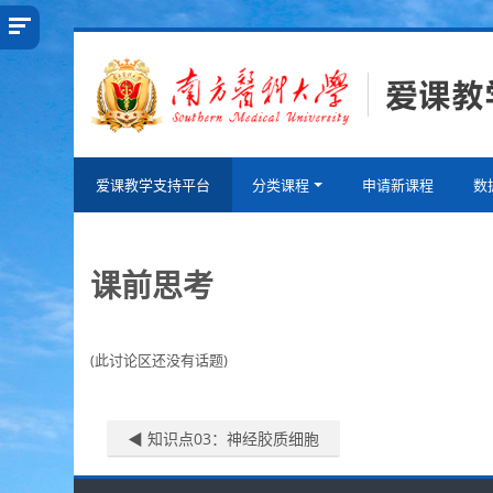
跳
到
主
要
内
容
爱课教学支持平台
分类课程
申请新课程
数
课前思考
(此讨论区还没有话题)
◀︎ 知识点03：神经胶质细胞