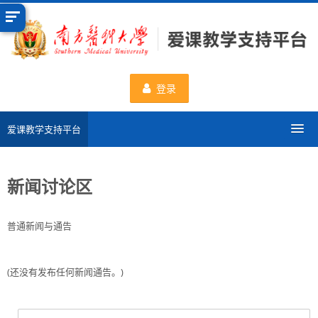
跳
到
主
要
内
登录
容
爱课教学支持平台
分类课程
新闻讨论区
申请新课程
普通新闻与通告
数据统计
(还没有发布任何新闻通告。)
一流课程
使用帮助