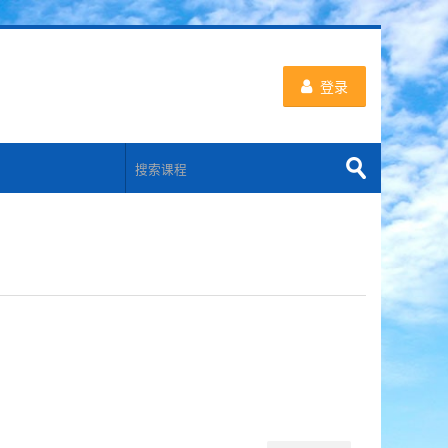
登录
搜
索
提
课
交
程