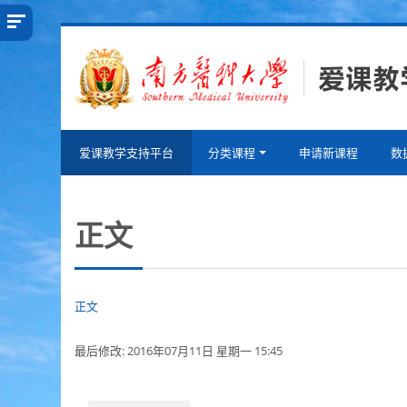
跳
到
主
要
内
容
爱课教学支持平台
分类课程
申请新课程
数
正文
正文
最后修改: 2016年07月11日 星期一 15:45