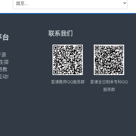
跳
至...
联系我们
开源
师生提
进教
动!
爱课全日制本专科QQ
爱课教师QQ服务群
服务群